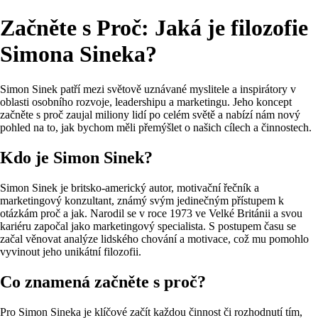
Začněte s Proč: Jaká je filozofie
Simona Sineka?
Simon Sinek patří mezi světově uznávané myslitele a inspirátory v
oblasti osobního rozvoje, leadershipu a marketingu. Jeho koncept
začněte s proč zaujal miliony lidí po celém světě a nabízí nám nový
pohled na to, jak bychom měli přemýšlet o našich cílech a činnostech.
Kdo je Simon Sinek?
Simon Sinek je britsko-americký autor, motivační řečník a
marketingový konzultant, známý svým jedinečným přístupem k
otázkám proč a jak. Narodil se v roce 1973 ve Velké Británii a svou
kariéru započal jako marketingový specialista. S postupem času se
začal věnovat analýze lidského chování a motivace, což mu pomohlo
vyvinout jeho unikátní filozofii.
Co znamená začněte s proč?
Pro Simon Sineka je klíčové začít každou činnost či rozhodnutí tím,