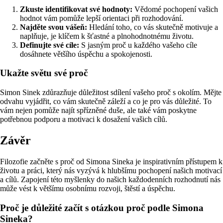
Zkuste identifikovat své hodnoty:
Vědomé pochopení vašich
hodnot vám pomůže lepší orientaci při rozhodování.
Najděte svou vášeň:
Hledání toho, co vás skutečně motivuje a
naplňuje, je klíčem k šťastné a plnohodnotnému životu.
Definujte své cíle:
S jasným proč u každého vašeho cíle
dosáhnete většího úspěchu a spokojenosti.
Ukažte světu své proč
Simon Sinek zdůrazňuje důležitost sdílení vašeho proč s okolím. Mějte
odvahu vyjádřit, co vám skutečně záleží a co je pro vás důležité. To
vám nejen pomůže najít spřízněné duše, ale také vám poskytne
potřebnou podporu a motivaci k dosažení vašich cílů.
Závěr
Filozofie začněte s proč od Simona Sineka je inspirativním přístupem k
životu a práci, který nás vyzývá k hlubšímu pochopení našich motivací
a cílů. Zapojení této myšlenky do našich každodenních rozhodnutí nás
může vést k většímu osobnímu rozvoji, štěstí a úspěchu.
Proč je důležité začít s otázkou proč podle Simona
Sineka?