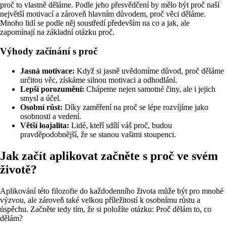
proč to vlastně děláme. Podle jeho přesvědčení by mělo být proč naší
největší motivací a zároveň hlavním důvodem, proč věci děláme.
Mnoho lidí se podle něj soustředí především na co a jak, ale
zapomínají na základní otázku proč.
Výhody začínání s proč
Jasná motivace:
Když si jasně uvědomíme důvod, proč děláme
určitou věc, získáme silnou motivaci a odhodlání.
Lepší porozumění:
Chápeme nejen samotné činy, ale i jejich
smysl a účel.
Osobní růst:
Díky zaměření na proč se lépe rozvíjíme jako
osobnosti a vedení.
Větší loajalita:
Lidé, kteří sdílí váš proč, budou
pravděpodobnější, že se stanou vašimi stoupenci.
Jak začít aplikovat začněte s proč ve svém
životě?
Aplikování této filozofie do každodenního života může být pro mnohé
výzvou, ale zároveň také velkou příležitostí k osobnímu růstu a
úspěchu. Začněte tedy tím, že si položíte otázku: Proč dělám to, co
dělám?