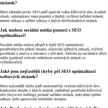
stránek?
Mezi základní prvky SEO patří správná volba klíčových slov, kvalitní
obsah, optimalizace meta popisků a titulků, rychlost načítání stránek,
interní odkazy a zpětné odkazy z jiných důvěryhodných stránek.
Jak mohou sociální média pomoci s SEO
optimalizací?
Sociální média mohou přispět k lepší SEO optimalizaci
prostřednictvím sdílení obsahu, získávání zpětných odkazů, zvýšení
povědomí o značce a interakce s uživateli. Aktivita na sociálních sítích
může pozitivně ovlivnit viditelnost webových stránek ve
vyhledávačích.
Jaké jsou nejčastější chyby při SEO optimalizaci
webových stránek?
Mezi nejčastější chyby patří nedostatečný výzkum klíčových slov,
kopírování obsahu z jiných stránek, nadměrné používání klíčových
slov (keyword stuffing), pomalé načítání stránek, nekvalitní zpětné
odkazy nebo ignorování mobilního designu.