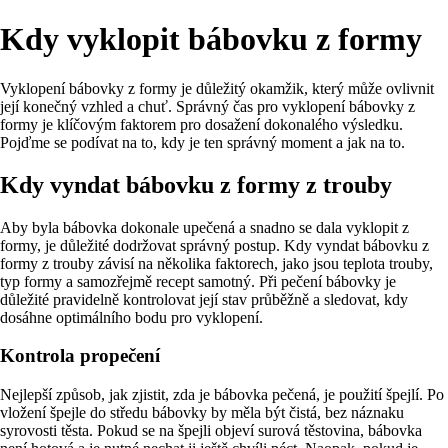
Kdy vyklopit bábovku z formy
Vyklopení bábovky z formy je důležitý okamžik, který může ovlivnit
její konečný vzhled a chuť. Správný čas pro vyklopení bábovky z
formy je klíčovým faktorem pro dosažení dokonalého výsledku.
Pojďme se podívat na to, kdy je ten správný moment a jak na to.
Kdy vyndat bábovku z formy z trouby
Aby byla bábovka dokonale upečená a snadno se dala vyklopit z
formy, je důležité dodržovat správný postup. Kdy vyndat bábovku z
formy z trouby závisí na několika faktorech, jako jsou teplota trouby,
typ formy a samozřejmě recept samotný. Při pečení bábovky je
důležité pravidelně kontrolovat její stav průběžně a sledovat, kdy
dosáhne optimálního bodu pro vyklopení.
Kontrola propečení
Nejlepší způsob, jak zjistit, zda je bábovka pečená, je použití špejlí. Po
vložení špejle do středu bábovky by měla být čistá, bez náznaku
syrovosti těsta. Pokud se na špejli objeví surová těstovina, bábovka