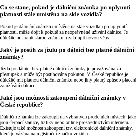
Co se stane, pokud je dálniční známka po uplynutí
platnosti stále umístěna na skle vozidla?
Pokud je dálniční známka umístěna na skle vozidla i po uplynutí
platnosti, může dojít k pokutě za neoprávněné užívání dálnice. Je
důležité odstranit starou známku a zakoupit novou včas.
Jaký je postih za jízdu po dálnici bez platné dálniční
známky?
Jízda po dálnici bez platné dálniční známky je považována za
přestupek a může být postihována pokutou. V České republice je
důležité mít platnou dálniční známku nebo jiný platný způsob placení
za užívání dálnice.
Jaké jsou možnosti zakoupení dálniční známky v
České republice?
Dálniční známku lze zakoupit na vybraných prodejních místech, jako
jsou čerpací stanice, trafiky nebo online prostřednictvím internetu.
Existuje také možnost zakoupení tzv. elektronické dálniční známky,
která je vázána na registrační značku vozidla.