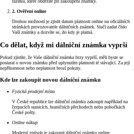
razítku, které obdržíte při zakoupení známky.
2. Ověření online
Druhou možností je zjistit datum platnosti online na oficiálních
stránkách provozovatele dálničních známek. Stačí zadat číslo
Vaší známky a dozvíte se, do kdy je platná.
Co dělat, když mi dálniční známka vyprší
Pokud zjistíte, že Vaše dálniční známka brzy vyprší, měli byste se
postarat o novou známku před uplynutím platnosti té stávající. Za její
nepřítomnost nebo neplatnost hrozí pokuty.
Kde lze zakoupit novou dálniční známku
Fyzická prodejní místa
V České republice lze dálniční známku zakoupit například na
čerpacích stanicích, hraničních přechodech nebo pobočkách
České pošty.
Online nákup
Moderní způsob je zakoupit dálniční známku online