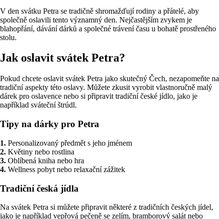
V den svátku Petra se tradičně shromažďují rodiny a přátelé, aby
společně oslavili tento významný den. Nejčastějším zvykem je
blahopřání, dávání dárků a společné trávení času u bohatě prostřeného
stolu.
Jak oslavit svátek Petra?
Pokud chcete oslavit svátek Petra jako skutečný Čech, nezapomeňte na
tradiční aspekty této oslavy. Můžete zkusit vyrobit vlastnoručně malý
dárek pro oslavence nebo si připravit tradiční české jídlo, jako je
například sváteční štrúdl.
Tipy na dárky pro Petra
1.
Personalizovaný předmět s jeho jménem
2.
Květiny nebo rostlina
3.
Oblíbená kniha nebo hra
4.
Wellness pobyt nebo relaxační zážitek
Tradiční česká jídla
Na svátek Petra si můžete připravit některé z tradičních českých jídel,
jako je například vepřová pečeně se zelím, bramborový salát nebo