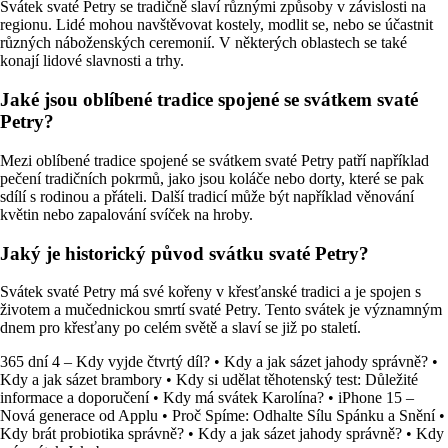
Svátek svaté Petry se tradičně slaví různými způsoby v závislosti na
regionu. Lidé mohou navštěvovat kostely, modlit se, nebo se účastnit
různých náboženských ceremonií. V některých oblastech se také
konají lidové slavnosti a trhy.
Jaké jsou oblíbené tradice spojené se svátkem svaté
Petry?
Mezi oblíbené tradice spojené se svátkem svaté Petry patří například
pečení tradičních pokrmů, jako jsou koláče nebo dorty, které se pak
sdílí s rodinou a přáteli. Další tradicí může být například věnování
květin nebo zapalování svíček na hroby.
Jaký je historický původ svátku svaté Petry?
Svátek svaté Petry má své kořeny v křesťanské tradici a je spojen s
životem a mučednickou smrtí svaté Petry. Tento svátek je významným
dnem pro křesťany po celém světě a slaví se již po staletí.
365 dní 4 – Kdy vyjde čtvrtý díl?
•
Kdy a jak sázet jahody správně?
•
Kdy a jak sázet brambory
•
Kdy si udělat těhotenský test: Důležité
informace a doporučení
•
Kdy má svátek Karolína?
•
iPhone 15 –
Nová generace od Applu
•
Proč Spíme: Odhalte Sílu Spánku a Snění
•
Kdy brát probiotika správně?
•
Kdy a jak sázet jahody správně?
•
Kdy