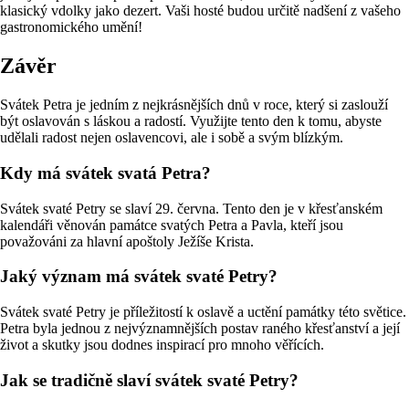
klasický vdolky jako dezert. Vaši hosté budou určitě nadšení z vašeho
gastronomického umění!
Závěr
Svátek Petra je jedním z nejkrásnějších dnů v roce, který si zaslouží
být oslavován s láskou a radostí. Využijte tento den k tomu, abyste
udělali radost nejen oslavencovi, ale i sobě a svým blízkým.
Kdy má svátek svatá Petra?
Svátek svaté Petry se slaví 29. června. Tento den je v křesťanském
kalendáři věnován památce svatých Petra a Pavla, kteří jsou
považováni za hlavní apoštoly Ježíše Krista.
Jaký význam má svátek svaté Petry?
Svátek svaté Petry je příležitostí k oslavě a uctění památky této světice.
Petra byla jednou z nejvýznamnějších postav raného křesťanství a její
život a skutky jsou dodnes inspirací pro mnoho věřících.
Jak se tradičně slaví svátek svaté Petry?