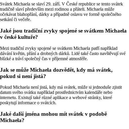
Svátek Michaela se slaví 29. září. V České republice se tento svátek
tradičně slaví především mezi rodinou a přáteli. Michaela může
očekávat blahopřání, dárky a případně oslavu ve formě společného
setkání či večeře.
Jaké jsou tradiční zvyky spojené se svátkem Michaela
v české kultuře?
Mezi tradiční zvyky spojené se svátkem Michaela patří například
dávání květin, přání a drobných dárků. Lidé také často navštěvují své
blízké a tráví společný čas v příjemné atmosféře.
Jak se může Michaela dozvědět, kdy má svátek,
pokud si není jistá?
Pokud Michaela není jistá, kdy má svátek, může si jednoduše zjistit
datum svého svátku například prostřednictvím kalendáře nebo
internetu. Existují také různé aplikace a webové stránky, které
poskytují informace o svátcích.
Jaké další jména mohou mít svátek v podobě
Michaela?