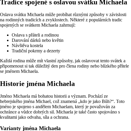
Tradice spojené s oslavou svátku Michaela
Oslava svátku Michaela může probíhat různými způsoby v závislosti
na rodinných tradicích a zvyklostech. Některé z populárních tradic
spojených se svátkem Michaela zahrnují:
Oslava s přáteli a rodinou
Darování dárků nebo květin
Návštěva kostela
Tradiční pokrmy a dezerty
Každá rodina může mít vlastní způsoby, jak oslavovat tento svátek a
připomenout si tak důležitý den pro člena rodiny nebo blízkého přítele
se jménem Michaela.
Historie jména Michaela
Jméno Michaela má bohatou historii a význam. Pochází ze
hebrejského jména Michael, což znamená „kdo je jako Bůh?“. Toto
jméno je spojeno s andělem Michaelam, který je považován za
ochránce a vůdce dobrých sil. Michaela je také často spojováno s
kvalitami jako odvaha, síla a ochrana.
Varianty jména Michaela