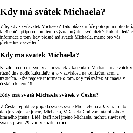
Kdy má svátek Michaela?
Víte, kdy slaví svátek Michaela? Tato otázka může potrápit mnoho lidí,
kteří chtějí připomenout tento významný den své blízké. Pokud hledáte
informace o tom, kdy přesně má svátek Michaela, máme pro vás
přehledné vysvětlení.
Kdy má svátek Michaela?
Každé jméno má svůj vlastní svátek v kalendáři. Michaela má svátek v
různé dny podle kalendáře, a to v závislosti na konkrétní zemi a
tradicích. Níže najdete informace o tom, kdy má svátek Michaela v
českém kalendáři.
Kdy má svatá Michaela svátek v Česku?
V České republice připadá svátek svaté Michaely na 29. září. Tento
den je spojen se jmény Michaela, Míša a dalšími variantami tohoto
krásného jména. Lidé, kteří nosí jméno Michaela, mohou slavit svůj
svátek právě 29. září v každém roce.