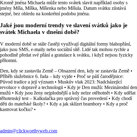
Kromě jména Michaela může tento svátek slavit například osoby s
jmény Míša, Míška, Míšenka nebo Míšula. Datum svátku zůstává
stejné, bez ohledu na konkrétní podobu jména.
Jaké jsou moderní trendy ve slavení svátků jako je
svátek Michaela v dnešní době?
V moderní době se stále častěji využívají digitální formy blahopřání,
jako jsou SMS, e-maily nebo sociální sítě. Lidé tak mohou rychle a
pohodlně předat své přání a gratulace k svátku, i když nejsou fyzicky
přítomni.
Den, kdy se zastavila Země – Obsazení den, kdy se zastavila Země
•
Příběh služebnice 6. řada – kdy vyjde
•
Proč se pálí čarodějnice:
Původ tradice a její význam
•
Muskův vlak 2023: Nadcházející
revoluce v dopravě a technologii
•
Kdy je Den mužů: Mezinárodní den
mužů
•
Kdy jsou ženy nejplodnější a kdy nelze otěhotnět
•
Kdy udělat
těhotenský test – Kalkulačka pro správný čas provedení
•
Kdy chodí
děti do mateřské školy?
•
Kdy a jak sklízet brambory
•
Kdy a proč
kastrovat kočku?
•
admin@clickworthyweb.com