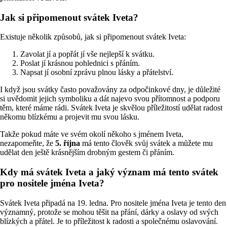
Jak si připomenout svátek Iveta?
Existuje několik způsobů, jak si připomenout svátek Iveta:
Zavolat jí a popřát jí vše nejlepší k svátku.
Poslat jí krásnou pohlednici s přáním.
Napsat jí osobní zprávu plnou lásky a přátelství.
I když jsou svátky často považovány za odpočinkové dny, je důležité
si uvědomit jejich symboliku a dát najevo svou přítomnost a podporu
těm, které máme rádi. Svátek Iveta je skvělou příležitostí udělat radost
někomu blízkému a projevit mu svou lásku.
Takže pokud máte ve svém okolí někoho s jménem Iveta,
nezapomeňte, že
5. října
má tento člověk svůj svátek a můžete mu
udělat den ještě krásnějším drobným gestem či přáním.
Kdy má svátek Iveta a jaký význam má tento svátek
pro nositele jména Iveta?
Svátek Iveta připadá na 19. ledna. Pro nositele jména Iveta je tento den
významný, protože se mohou těšit na přání, dárky a oslavy od svých
blízkých a přátel. Je to příležitost k radosti a společnému oslavování.