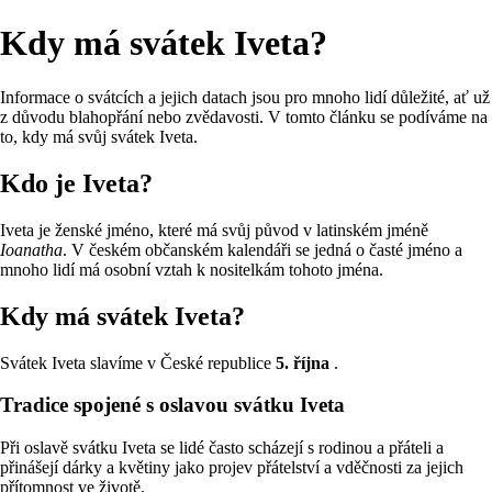
Kdy má svátek Iveta?
Informace o svátcích a jejich datach jsou pro mnoho lidí důležité, ať už
z důvodu blahopřání nebo zvědavosti. V tomto článku se podíváme na
to, kdy má svůj svátek Iveta.
Kdo je Iveta?
Iveta je ženské jméno, které má svůj původ v latinském jméně
Ioanatha
. V českém občanském kalendáři se jedná o časté jméno a
mnoho lidí má osobní vztah k nositelkám tohoto jména.
Kdy má svátek Iveta?
Svátek Iveta slavíme v České republice
5. října
.
Tradice spojené s oslavou svátku Iveta
Při oslavě svátku Iveta se lidé často scházejí s rodinou a přáteli a
přinášejí dárky a květiny jako projev přátelství a vděčnosti za jejich
přítomnost ve životě.