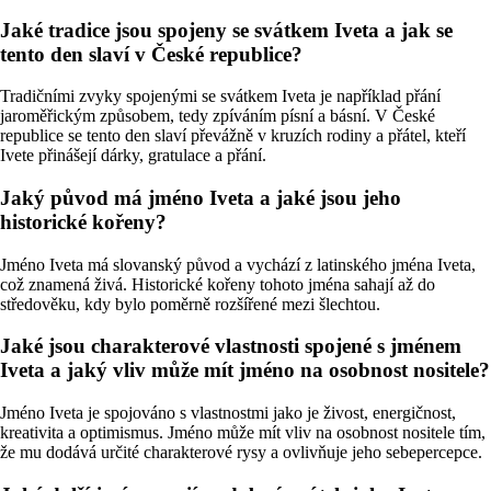
Jaké tradice jsou spojeny se svátkem Iveta a jak se
tento den slaví v České republice?
Tradičními zvyky spojenými se svátkem Iveta je například přání
jaroměřickým způsobem, tedy zpíváním písní a básní. V České
republice se tento den slaví převážně v kruzích rodiny a přátel, kteří
Ivete přinášejí dárky, gratulace a přání.
Jaký původ má jméno Iveta a jaké jsou jeho
historické kořeny?
Jméno Iveta má slovanský původ a vychází z latinského jména Iveta,
což znamená živá. Historické kořeny tohoto jména sahají až do
středověku, kdy bylo poměrně rozšířené mezi šlechtou.
Jaké jsou charakterové vlastnosti spojené s jménem
Iveta a jaký vliv může mít jméno na osobnost nositele?
Jméno Iveta je spojováno s vlastnostmi jako je živost, energičnost,
kreativita a optimismus. Jméno může mít vliv na osobnost nositele tím,
že mu dodává určité charakterové rysy a ovlivňuje jeho sebepercepce.