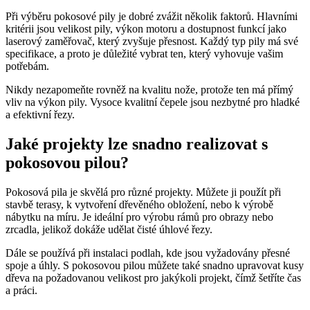
Při výběru pokosové pily je dobré zvážit několik faktorů. Hlavními
kritérii jsou velikost pily, výkon motoru a dostupnost funkcí jako
laserový zaměřovač, který zvyšuje přesnost. Každý typ pily má své
specifikace, a proto je důležité vybrat ten, který vyhovuje vašim
potřebám.
Nikdy nezapomeňte rovněž na kvalitu nože, protože ten má přímý
vliv na výkon pily. Vysoce kvalitní čepele jsou nezbytné pro hladké
a efektivní řezy.
Jaké projekty lze snadno realizovat s
pokosovou pilou?
Pokosová pila je skvělá pro různé projekty. Můžete ji použít při
stavbě terasy, k vytvoření dřevěného obložení, nebo k výrobě
nábytku na míru. Je ideální pro výrobu rámů pro obrazy nebo
zrcadla, jelikož dokáže udělat čisté úhlové řezy.
Dále se používá při instalaci podlah, kde jsou vyžadovány přesné
spoje a úhly. S pokosovou pilou můžete také snadno upravovat kusy
dřeva na požadovanou velikost pro jakýkoli projekt, čímž šetříte čas
a práci.