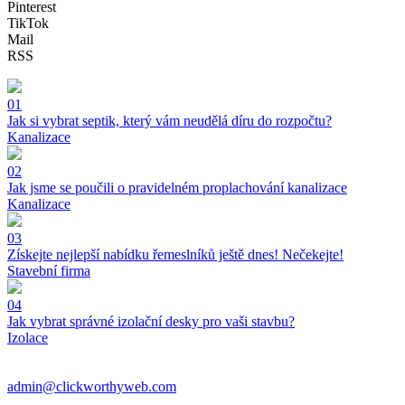
Pinterest
TikTok
Mail
RSS
01
Jak si vybrat septik, který vám neudělá díru do rozpočtu?
Kanalizace
02
Jak jsme se poučili o pravidelném proplachování kanalizace
Kanalizace
03
Získejte nejlepší nabídku řemeslníků ještě dnes! Nečekejte!
Stavební firma
04
Jak vybrat správné izolační desky pro vaši stavbu?
Izolace
admin@clickworthyweb.com