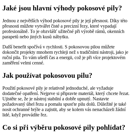
Jaké jsou hlavní výhody pokosové pily?
Jednou z největších výhod pokosové pily je její přesnost. Díky této
přesnosti můžete vytvářet čisté a precizní řezy, které vypadají
profesionálně. To je obzvlášť užitečné při výrobě rámů, okenních
parapetů nebo jiných kusů nábytku.
Další benefit spočívá v rychlosti. S pokosovou pilou můžete
dokončit projekty mnohem rychleji než s tradičními nástroji, jako je
ruční pila. To vám ušetří čas a energii, což je při více projektovém
zaměření velmi cenné.
Jak používat pokosovou pilu?
Použití pokosové pily je relativně jednoduché, ale vyžaduje
dodatečné opatření. Nejprve si připravte materiál, který chcete řezat.
Ujistěte se, že je nástroj stabilní a dobře upnutý. Nastavte
požadovaný úhel řezu a pomalu spusťte pilu dolů. Důležité je také
nosit ochranné brýle a zajistit, aby se kolem vás nenacházeli žádní
lidé, když provádíte řez.
Co si při výběru pokosové pily pohlídat?