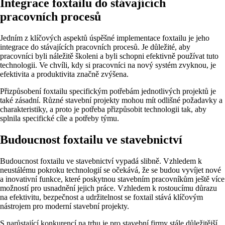
Integrace foxtailu do stávajících
pracovních procesů
Jedním z klíčových aspektů úspěšné implementace foxtailu je jeho
integrace do stávajících pracovních procesů. Je důležité, aby
pracovníci byli náležitě školeni a byli schopni efektivně používat tuto
technologii. Ve chvíli, kdy si pracovníci na nový systém zvyknou, je
efektivita a produktivita značně zvýšena.
Přizpůsobení foxtailu specifickým potřebám jednotlivých projektů je
také zásadní. Různé stavební projekty mohou mít odlišné požadavky a
charakteristiky, a proto je potřeba přizpůsobit technologii tak, aby
splnila specifické cíle a potřeby týmu.
Budoucnost foxtailu ve stavebnictví
Budoucnost foxtailu ve stavebnictví vypadá slibně. Vzhledem k
neustálému pokroku technologií se očekává, že se budou vyvíjet nové
a inovativní funkce, které poskytnou stavebním pracovníkům ještě více
možností pro usnadnění jejich práce. Vzhledem k rostoucímu důrazu
na efektivitu, bezpečnost a udržitelnost se foxtail stává klíčovým
nástrojem pro moderní stavební projekty.
S narůstající konkurencí na trhu je pro stavební firmy stále důležitější