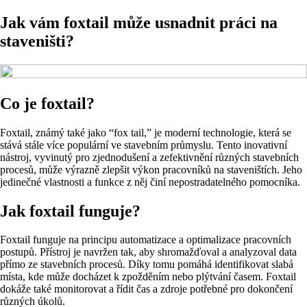
Jak vám foxtail může usnadnit práci na
staveništi?
Co je foxtail?
Foxtail, známý také jako “fox tail,” je moderní technologie, která se
stává stále více populární ve stavebním průmyslu. Tento inovativní
nástroj, vyvinutý pro zjednodušení a zefektivnění různých stavebních
procesů, může výrazně zlepšit výkon pracovníků na staveništích. Jeho
jedinečné vlastnosti a funkce z něj činí nepostradatelného pomocníka.
Jak foxtail funguje?
Foxtail funguje na principu automatizace a optimalizace pracovních
postupů. Přístroj je navržen tak, aby shromažďoval a analyzoval data
přímo ze stavebních procesů. Díky tomu pomáhá identifikovat slabá
místa, kde může docházet k zpožděním nebo plýtvání časem. Foxtail
dokáže také monitorovat a řídit čas a zdroje potřebné pro dokončení
různých úkolů.