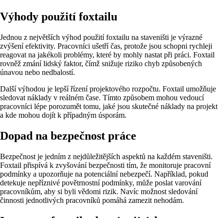
Výhody použití foxtailu
Jednou z největších výhod použití foxtailu na staveništi je výrazné
zvýšení efektivity. Pracovníci ušetří čas, protože jsou schopni rychleji
reagovat na jakékoli problémy, které by mohly nastat při práci. Foxtail
rovněž zmání lidský faktor, čímž snižuje riziko chyb způsobených
únavou nebo nedbalostí.
Další výhodou je lepší řízení projektového rozpočtu. Foxtail umožňuje
sledovat náklady v reálném čase. Tímto způsobem mohou vedoucí
pracovníci lépe porozumět tomu, jaké jsou skutečné náklady na projekt
a kde mohou dojít k případným úsporám.
Dopad na bezpečnost práce
Bezpečnost je jedním z nejdůležitějších aspektů na každém staveništi.
Foxtail přispívá k zvyšování bezpečnosti tím, že monitoruje pracovní
podmínky a upozorňuje na potenciální nebezpečí. Například, pokud
detekuje nepříznivé povětrnostní podmínky, může poslat varování
pracovníkům, aby si byli vědomi rizik. Navíc možnost sledování
činnosti jednotlivých pracovníků pomáhá zamezit nehodám.