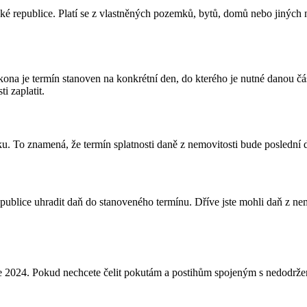
ské republice. Platí se z vlastněných pozemků, bytů, domů nebo jiných 
kona je termín stanoven na konkrétní den, do kterého je nutné danou část
i zaplatit.
u. To znamená, že termín splatnosti daně z nemovitosti bude poslední d
epublice uhradit daň do stanoveného termínu. Dříve jste mohli daň z nem
 2024. Pokud nechcete čelit pokutám a postihům spojeným s nedodržením