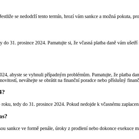
Jestliže se nedodrží tento termín, hrozí vám sankce a možná pokuta, prot
y do 31. prosince 2024. Pamatujte si, že včasná platba daně vám ušetří
 2024, abyste se vyhnuli případným problémům. Pamatujte, že platba da
ovitostí, neváhejte se obrátit na finanční poradce nebo příslušný finanč
4?
ho roku, tedy do 31. prosince 2024. Pokud nedojde k včasnému zaplacen
as?
sou sankce ve formě penále, úroky z prodlení nebo dokonce exekuce maje